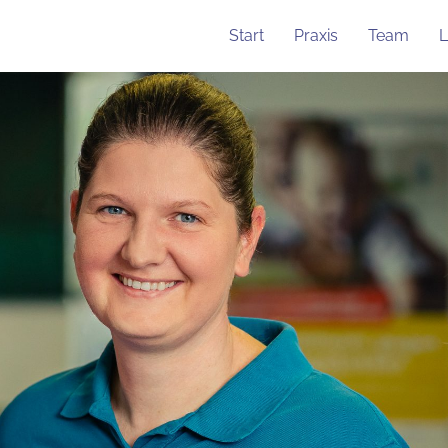
Start
Praxis
Team
L