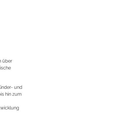
n über
ische
inder- und
is hin zum
twicklung