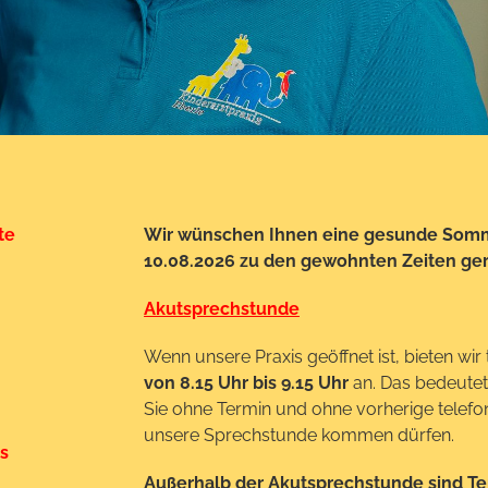
te
Wir wünschen Ihnen eine gesunde Somm
10.08.2026 zu den gewohnten Zeiten gern
Akutsprechstunde
Wenn unsere Praxis geöffnet ist, bieten wi
von 8.15 Uhr bis 9.15 Uhr
an. Das bedeutet 
Sie ohne Termin und ohne vorherige telefo
unsere Sprechstunde kommen dürfen.
is
Außerhalb der Akutsprechstunde sind T